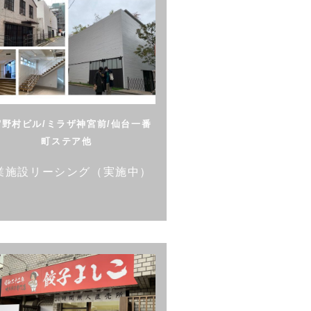
宿野村ビル/ミラザ神宮前/仙台一番
町ステア他
業施設リーシング（実施中）