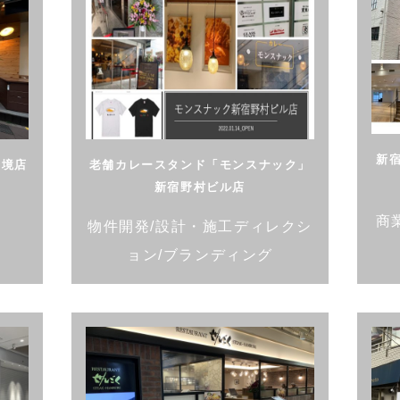
新
蔵境店
老舗カレースタンド「モンスナック」
新宿野村ビル店
商
物件開発/設計・施工ディレクシ
ョン/ブランディング