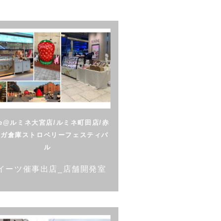
ke@ルミネ大宮店/ルミネ町田店/赤
ンガ倉庫ストロベリーフェスティバ
ル
イーツ催事出店_店舗開発室