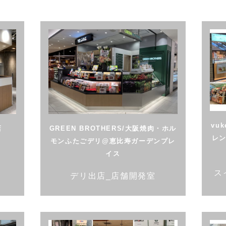
vu
店
GREEN BROTHERS/大阪焼肉・ホル
レ
モンふたごデリ@恵比寿ガーデンプレ
イス
ス
デリ出店_店舗開発室