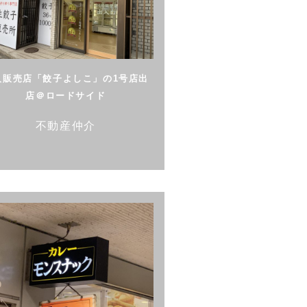
人販売店「餃子よしこ」の1号店出
店＠ロードサイド
不動産仲介