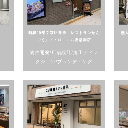
昭和45年文京区発祥「レストランせん
無
ごく」メトロ・エム後楽園店
物件開発/店舗設計/施工ディレ
クション/ブランディング